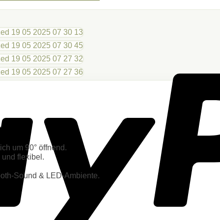
ich um 90° öffnend.
nd flexibel.
etooth-Sound & LED-Ambiente.