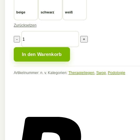
beige
schwarz
weiß
Zurücksetzen
Naggura
Swop
P3
UP
In den Warenkorb
Menge
Artikelnummer:
n. v.
Kategorien:
Therapieliegen
,
Swop
,
Podologie