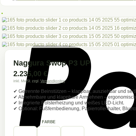
Naggura Swop P3 UP
2.235,00
€
inkl. MwSt.
zzgl.
Versandkosten
✔ Getrennte Beinstützen – klappbar, ausziehbar und seitl
✔ Abnehmbare und klappbare Armlehnen – ergonomisch u
✔ Integrierte Polsterheizung und weißes LED-Licht.
✔ Optional: Fußfernbedienung, Papierrollenhalter, Blu
FARBE