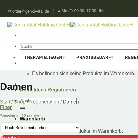
Skip
● Mo–Fr 09:00–17:00 Uhr
✉ order@genki-vital.de
to
content
Suchen
nach:
THERAPIELIEGEN
PRAXISBEDARF
REGE
▼
▼
Warenkorb /
0,00
€
Es befinden sich keine Produkte im Warenkorb.
Damen
Anmelden / Registrieren
Suchen
Start
/
Shop
/
Regeneration
/
Damen
nach:
Filter
Showing all 12 results
Warenkorb
Es befinden sich keine Produkte im Warenkorb.
Angebot