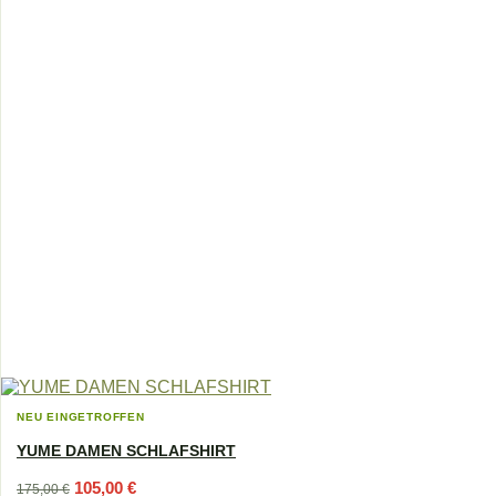
NEU EINGETROFFEN
YUME DAMEN SCHLAFSHIRT
Ursprünglicher
Aktueller
105,00
€
175,00
€