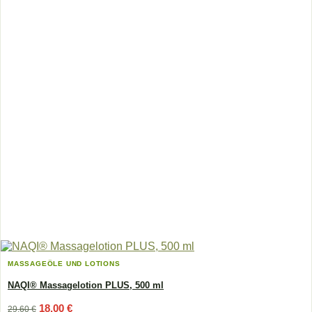
MASSAGEÖLE UND LOTIONS
NAQI® Massagelotion PLUS, 500 ml
Ursprünglicher
Aktueller
18,00
€
29,60
€