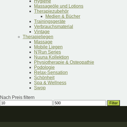
Hygiene
Massageöle und Lotions
Therapiezubehör
Medien & Bücher
Trainingsgeräte
Verbrauchsmaterial
Vintage
Therapieliegen
Massage
Mobile Liegen
N'Run Series
Nuuna Kollektion
Physiotherapie & Osteopathie
Podologie
Relax-Sensation
Schönheit
Spa & Wellness
Swop
Nach Preis filtern
Min.
Max.
Filter
Preis
Preis