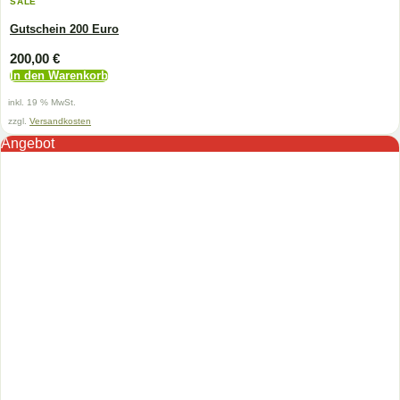
SALE
Gutschein 200 Euro
200,00
€
In den Warenkorb
inkl. 19 % MwSt.
zzgl.
Versandkosten
Angebot