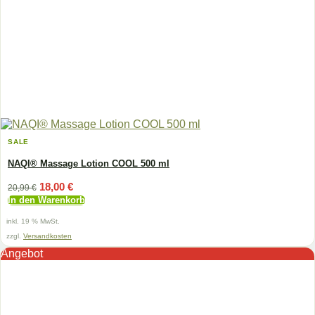
SALE
NAQI® Massage Lotion COOL 500 ml
Ursprünglicher
Aktueller
18,00
€
20,99
€
Preis
Preis
In den Warenkorb
war:
ist:
20,99 €
18,00 €.
inkl. 19 % MwSt.
zzgl.
Versandkosten
Angebot