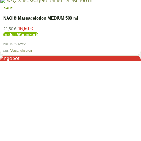
SALE
NAQI® Massagelotion MEDIUM 500 ml
Ursprünglicher
Aktueller
16,50
€
21,50
€
Preis
Preis
In den Warenkorb
war:
ist:
21,50 €
16,50 €.
inkl. 19 % MwSt.
zzgl.
Versandkosten
Angebot