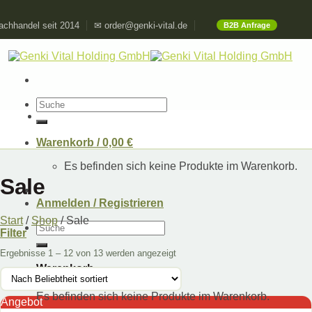
Skip
chhandel seit 2014
✉ order@genki-vital.de
B2B Anfrage
to
content
Suchen
nach:
Warenkorb /
0,00
€
Es befinden sich keine Produkte im Warenkorb.
Sale
Anmelden / Registrieren
Start
/
Shop
/
Sale
Suchen
Filter
nach:
Ergebnisse 1 – 12 von 13 werden angezeigt
Warenkorb
Es befinden sich keine Produkte im Warenkorb.
Angebot