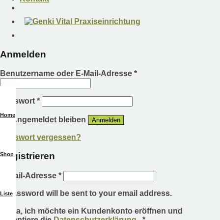
Anmelden
Benutzername oder E-Mail-Adresse
*
Passwort
*
Home
Angemeldet bleiben
Anmelden
Passwort vergessen?
Registrieren
Shop
E-Mail-Adresse
*
A password will be sent to your email address.
Liste
Ja, ich möchte ein Kundenkonto eröffnen und
Erforderlich
akzeptiere die
Datenschutzerklärung
.
*