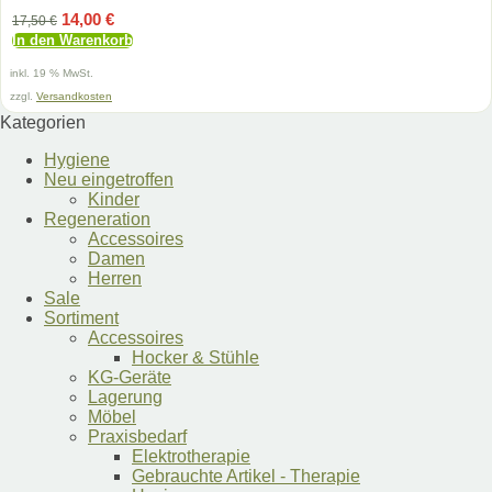
Ursprünglicher
Aktueller
14,00
€
17,50
€
Preis
Preis
In den Warenkorb
war:
ist:
17,50 €
14,00 €.
inkl. 19 % MwSt.
zzgl.
Versandkosten
Kategorien
Hygiene
Neu eingetroffen
Kinder
Regeneration
Accessoires
Damen
Herren
Sale
Sortiment
Accessoires
Hocker & Stühle
KG-Geräte
Lagerung
Möbel
Praxisbedarf
Elektrotherapie
Gebrauchte Artikel - Therapie