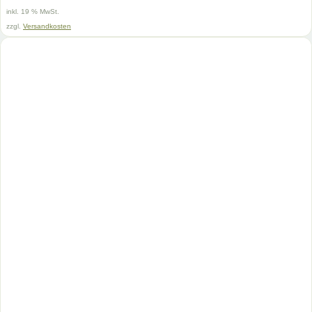
28,99 €
18,00 €.
inkl. 19 % MwSt.
zzgl.
Versandkosten