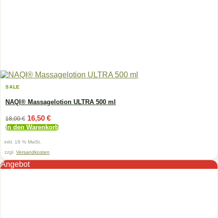
SALE
NAQI® Massagelotion ULTRA 500 ml
Ursprünglicher
Aktueller
16,50
€
18,00
€
Preis
Preis
In den Warenkorb
war:
ist:
18,00 €
16,50 €.
inkl. 19 % MwSt.
zzgl.
Versandkosten
Angebot