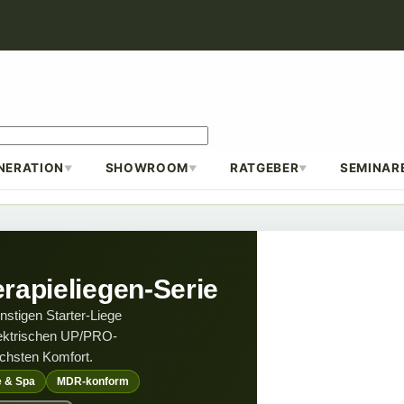
NERATION
SHOWROOM
RATGEBER
SEMINAR
▼
▼
▼
erapieliegen-Serie
nstigen Starter-Liege
elektrischen UP/PRO-
chsten Komfort.
e & Spa
MDR-konform