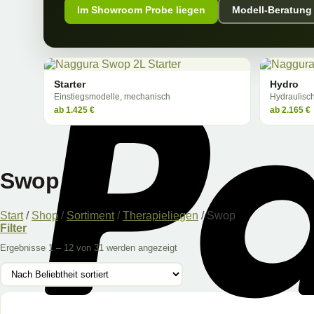
Im Showroom Probe liegen
Modell-Beratung
Starter
Hydro
Einstiegsmodelle, mechanisch
Hydraulisc
ab 1.425 €
ab 2.165 €
Swop
Start
/
Shop
/
Sortiment
/
Therapieliegen
/
Swop
Filter
Ergebnisse 1 – 12 von 31 werden angezeigt