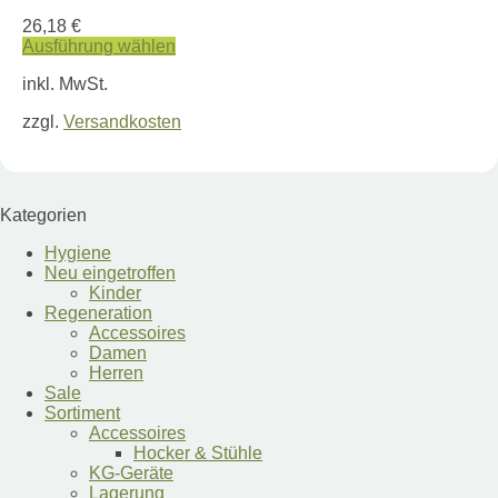
26,18
€
Ausführung wählen
Dieses
inkl. MwSt.
Produkt
weist
zzgl.
Versandkosten
mehrere
Varianten
auf.
Die
Optionen
Kategorien
können
auf
Hygiene
der
Neu eingetroffen
Produktseite
Kinder
gewählt
Regeneration
werden
Accessoires
Damen
Herren
Sale
Sortiment
Accessoires
Hocker & Stühle
KG-Geräte
Lagerung