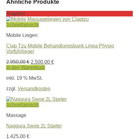
Ähnliche Produkte
Angebot
Schnellansicht
Mobile Liegen
Clap Tzu Mobile Behandlungsbank Linea Physio
Vorführliege!
Ursprünglicher
Aktueller
2.950,00
€
2.500,00
€
Preis
Preis
In den Warenkorb
war:
ist:
inkl. 19 % MwSt.
2.950,00 €
2.500,00 €.
zzgl.
Versandkosten
Schnellansicht
Massage
Naggura Swop 2L Starter
1.425,00
€