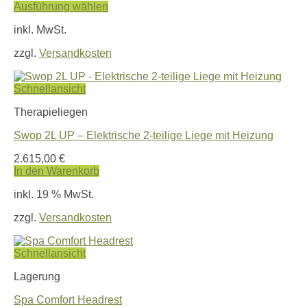
Ausführung wählen
Dieses
inkl. MwSt.
Produkt
weist
zzgl.
Versandkosten
mehrere
Varianten
auf.
Schnellansicht
Die
Optionen
Therapieliegen
können
auf
Swop 2L UP – Elektrische 2-teilige Liege mit Heizung
der
Produktseite
2.615,00
€
gewählt
In den Warenkorb
werden
inkl. 19 % MwSt.
zzgl.
Versandkosten
Schnellansicht
Lagerung
Spa Comfort Headrest