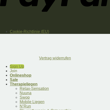
Cookie-Richtlinie (EU)
Vertrag widerrufen
Sign Up
Join
Onlineshop
Sale
Therapieliegen
Relax-Sensation
Nuuna
Swop
Mobile Liegen
N’Run