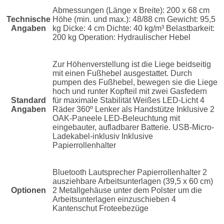
Abmessungen (Länge x Breite): 200 x 68 cm
Technische
Höhe (min. und max.): 48/88 cm Gewicht: 95,5
Angaben
kg Dicke: 4 cm Dichte: 40 kg/m³ Belastbarkeit:
200 kg Operation: Hydraulischer Hebel
Zur Höhenverstellung ist die Liege beidseitig
mit einen Fußhebel ausgestattet. Durch
pumpen des Fußhebel, bewegen sie die Liege
hoch und runter Kopfteil mit zwei Gasfedern
Standard
für maximale Stabilität Weißes LED-Licht 4
Angaben
Räder 360º Lenker als Handstütze Inklusive 2
OAK-Paneele LED-Beleuchtung mit
eingebauter, aufladbarer Batterie. USB-Micro-
Ladekabel-inklusiv Inklusive
Papierrollenhalter
Bluetooth Lautsprecher Papierrollenhalter 2
ausziehbare Arbeitsunterlagen (39,5 x 60 cm)
Optionen
2 Metallgehäuse unter dem Polster um die
Arbeitsunterlagen einzuschieben 4
Kantenschut Froteebezüge