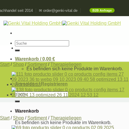
Skip
chhandel seit 2014
✉ order@genki-vital.de
B2B Anfrage
to
content
Suchen
nach:
Warenkorb /
0,00
€
Start
/
Shop
/
Sortiment
/
Therapieliegen
Es befinden sich keine Produkte im Warenkorb.
Anmelden / Registrieren
Suchen
nach:
Warenkorb
Start
/
Shop
/
Sortiment
/
Therapieliegen
Es befinden sich keine Produkte im Warenkorb.