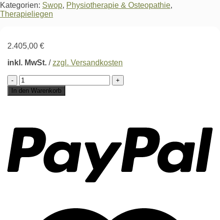
Kategorien:
Swop
,
Physiotherapie & Osteopathie
,
Therapieliegen
2.405,00
€
inkl. MwSt.
/
zzgl. Versandkosten
Swop
3F
In den Warenkorb
Hydro
PRO
Menge