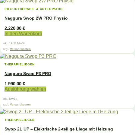
PHYSIOTHERAPIE & OSTEOPATHIE
Naggura Swop 2W PRO Physio
2.220,00
€
In den Warenkorb
inkl. 19 % MwSt.
zzgl.
Versandkosten
THERAPIELIEGEN
Naggura Swop P3 PRO
1.990,00
€
Ausführung wählen
Dieses
inkl. MwSt.
Produkt
weist
zzgl.
Versandkosten
mehrere
Varianten
THERAPIELIEGEN
auf.
Die
Swop 2L UP – Elektrische 2-teilige Liege mit Heizung
Optionen