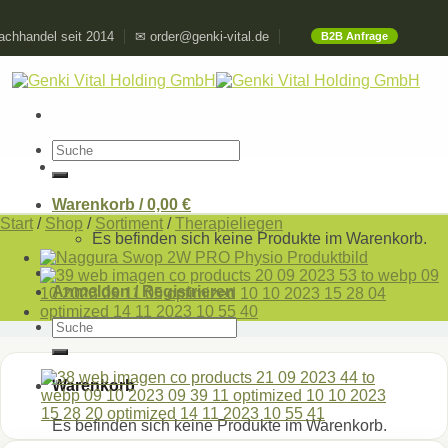
Skip
chhandel seit 2014
✉ order@genki-vital.de
B2B Anfrage
to
content
Suchen
nach:
Warenkorb /
0,00
€
Start
/
Shop
/
Sortiment
/
Therapieliegen
Es befinden sich keine Produkte im Warenkorb.
Anmelden / Registrieren
Suchen
nach:
Warenkorb
Es befinden sich keine Produkte im Warenkorb.