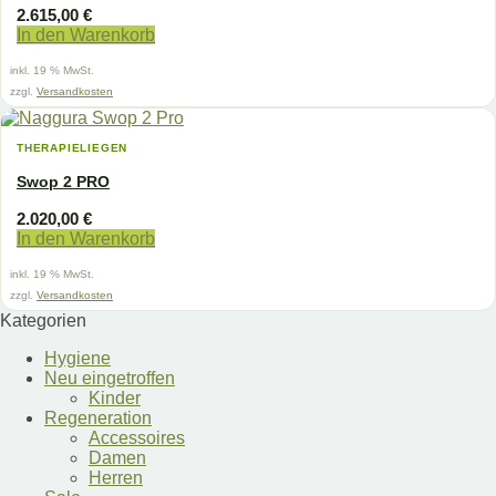
können
2.615,00
€
auf
In den Warenkorb
der
Produktseite
inkl. 19 % MwSt.
gewählt
zzgl.
Versandkosten
werden
THERAPIELIEGEN
Swop 2 PRO
2.020,00
€
In den Warenkorb
inkl. 19 % MwSt.
zzgl.
Versandkosten
Kategorien
Hygiene
Neu eingetroffen
Kinder
Regeneration
Accessoires
Damen
Herren