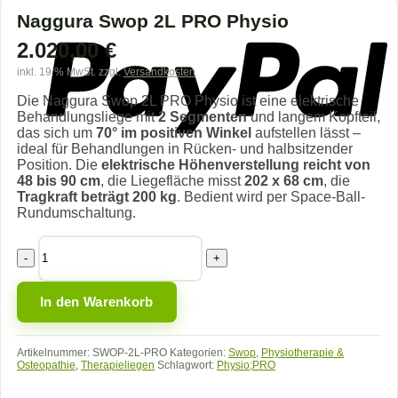
Naggura Swop 2L PRO Physio
2.020,00
€
inkl. 19 % MwSt.
zzgl.
Versandkosten
Die Naggura Swop 2L PRO Physio ist eine elektrische
Behandlungsliege mit
2 Segmenten
und langem Kopfteil,
das sich um
70° im positiven Winkel
aufstellen lässt –
ideal für Behandlungen in Rücken- und halbsitzender
Position. Die
elektrische Höhenverstellung reicht von
48 bis 90 cm
, die Liegefläche misst
202 x 68 cm
, die
Tragkraft beträgt 200 kg
. Bedient wird per Space-Ball-
Rundumschaltung.
Naggura
Swop
2L
PRO
In den Warenkorb
Physio
Menge
Artikelnummer:
SWOP-2L-PRO
Kategorien:
Swop
,
Physiotherapie &
Osteopathie
,
Therapieliegen
Schlagwort:
Physio;PRO