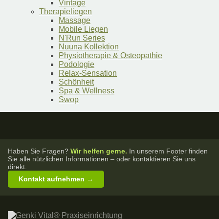
Vintage
Therapieliegen
Massage
Mobile Liegen
N'Run Series
Nuuna Kollektion
Physiotherapie & Osteopathie
Podologie
Relax-Sensation
Schönheit
Spa & Wellness
Swop
Haben Sie Fragen?
Wir helfen gerne.
In unserem Footer finden
Sie alle nützlichen Informationen – oder kontaktieren Sie uns
direkt.
Kontakt aufnehmen →