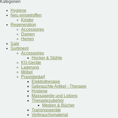
mehrere
Kategorien
Varianten
auf.
Hygiene
Die
Neu eingetroffen
Optionen
Kinder
können
Regeneration
auf
Accessoires
der
Damen
Produktseite
Herren
gewählt
Sale
werden
Sortiment
Accessoires
Hocker & Stühle
KG-Geräte
Lagerung
Möbel
Praxisbedarf
Elektrotherapie
Gebrauchte Artikel - Therapie
Hygiene
Massageöle und Lotions
Therapiezubehör
Medien & Bücher
Trainingsgeräte
Verbrauchsmaterial