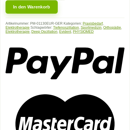
ORTHOSPORTS
In den Warenkorb
–
Tiefenoszillation
für
Artikelnummer:
Sportmedizin
PM-01130EUR-GER
Kategorien:
Praxisbedarf
,
Elektrotherapie
Schlagwörter:
Tiefenoszillation
,
Sportmedizin
,
Orthopädie
,
und
Elektrotherapie
,
Deep Oscillation
,
Evident
,
PHYSIOMED
Orthopädie
Menge