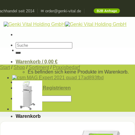
Skip
chhandel seit 2014
✉ order@genki-vital.de
B2B Anfrage
to
content
Suchen
nach:
Warenkorb /
0,00
€
Start
/
Shop
/
Sortiment
/
Praxisbedarf
Es befinden sich keine Produkte im Warenkorb.
Anmelden / Registrieren
Suchen
nach:
Warenkorb
Es befinden sich keine Produkte im Warenkorb.