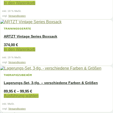
In den Warenkorb
inkl. 19 % MwSt.
zzgl.
Versandkosten
TRAININGSGERÄTE
ARTZT Vintage Series Boxsack
374,00
€
In den Warenkorb
inkl. 19 % MwSt.
zzgl.
Versandkosten
THERAPIEZUBEHÖR
Lagerungs-Set, 3-tlg. – verschiedene Farben & Größen
89,95
€
–
99,95
€
Ausführung wählen
Dieses
inkl. MwSt.
Produkt
weist
zzgl.
Versandkosten