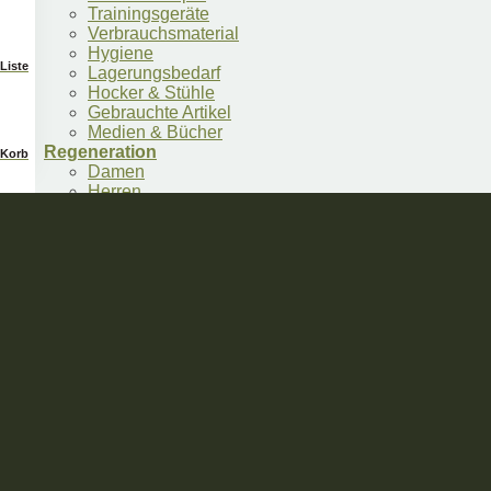
Trainingsgeräte
Verbrauchsmaterial
Hygiene
Liste
Lagerungsbedarf
Hocker & Stühle
Gebrauchte Artikel
Medien & Bücher
Regeneration
Korb
Damen
Herren
Accessoires
Showroom
Showroom
Praxiseinrichtung
Ratgeber Übersicht
Seminare
Kontakt
Anmelden