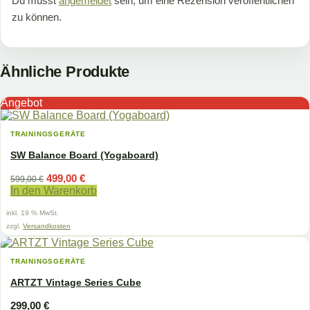
Du musst
angemeldet
sein, um eine Rezension veröffentlichen
zu können.
Ähnliche Produkte
Angebot
TRAININGSGERÄTE
SW Balance Board (Yogaboard)
Ursprünglicher
Aktueller
499,00
€
599,00
€
Preis
Preis
In den Warenkorb
war:
ist:
599,00 €
499,00 €.
inkl. 19 % MwSt.
zzgl.
Versandkosten
TRAININGSGERÄTE
ARTZT Vintage Series Cube
299,00
€