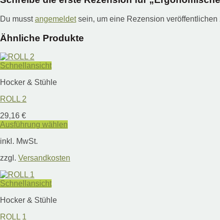
Du musst
angemeldet
sein, um eine Rezension veröffentlichen
Ähnliche Produkte
Schnellansicht
Hocker & Stühle
ROLL 2
29,16
€
Ausführung wählen
Dieses
inkl. MwSt.
Produkt
weist
zzgl.
Versandkosten
mehrere
Varianten
auf.
Schnellansicht
Die
Optionen
Hocker & Stühle
können
auf
ROLL 1