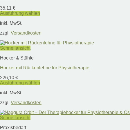
der
Produktseite
35,11
€
gewählt
Ausführung wählen
werden
Dieses
inkl. MwSt.
Produkt
weist
zzgl.
Versandkosten
mehrere
Varianten
auf.
Schnellansicht
Die
Optionen
Hocker & Stühle
können
auf
Hocker mit Rückenlehne für Physiotherapie
der
Produktseite
226,10
€
gewählt
Ausführung wählen
werden
Dieses
inkl. MwSt.
Produkt
weist
zzgl.
Versandkosten
mehrere
Varianten
auf.
Schnellansicht
Die
Optionen
Praxisbedarf
können