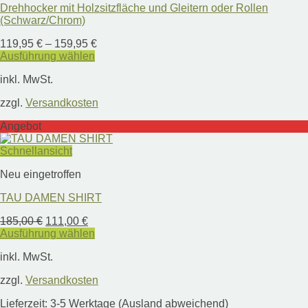
Drehhocker mit Holzsitzfläche und Gleitern oder Rollen
(Schwarz/Chrom)
119,95
€
–
159,95
€
Ausführung wählen
Dieses
inkl. MwSt.
Produkt
weist
zzgl.
Versandkosten
mehrere
Varianten
Angebot
auf.
Die
Schnellansicht
Optionen
können
Neu eingetroffen
auf
der
TAU DAMEN SHIRT
Produktseite
gewählt
Ursprünglicher
Aktueller
185,00
€
111,00
€
werden
Preis
Preis
Ausführung wählen
Dieses
war:
ist:
inkl. MwSt.
Produkt
185,00 €
111,00 €.
weist
zzgl.
Versandkosten
mehrere
Varianten
Lieferzeit:
3-5 Werktage (Ausland abweichend)
auf.