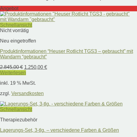
Die
Angebot
Optionen
können
auf
Schnellansicht
der
Nicht vorrätig
Produktseite
gewählt
Neu eingetroffen
werden
Produktinformationen “Heuser Rotlicht TGS3 – gebraucht” mit
Wandarm “gebraucht”
Ursprünglicher
Aktueller
2.845,00
€
1.250,00
€
Preis
Preis
Weiterlesen
war:
ist:
inkl. 19 % MwSt.
2.845,00 €
1.250,00 €.
zzgl.
Versandkosten
Schnellansicht
Therapiezubehör
Lagerungs-Set, 3-tlg. – verschiedene Farben & Größen