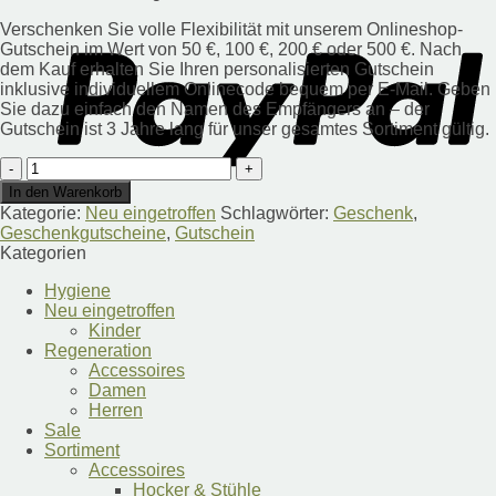
Verschenken Sie volle Flexibilität mit unserem Onlineshop-
Gutschein im Wert von 50 €, 100 €, 200 € oder 500 €. Nach
dem Kauf erhalten Sie Ihren personalisierten Gutschein
inklusive individuellem Onlinecode bequem per E-Mail. Geben
Sie dazu einfach den Namen des Empfängers an – der
Gutschein ist 3 Jahre lang für unser gesamtes Sortiment gültig.
Gutschein
50
In den Warenkorb
Euro
Kategorie:
Neu eingetroffen
Schlagwörter:
Geschenk
,
Menge
Geschenkgutscheine
,
Gutschein
Kategorien
Hygiene
Neu eingetroffen
Kinder
Regeneration
Accessoires
Damen
Herren
Sale
Sortiment
Accessoires
Hocker & Stühle