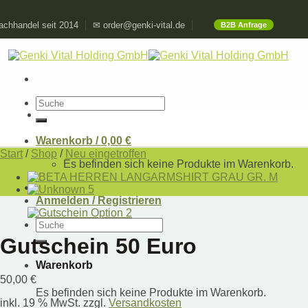
Skip
chhandel seit 2014
✉ order@genki-vital.de
B2B Anfrage
to
content
Suchen
nach:
Warenkorb /
0,00
€
Start
/
Shop
/
Neu eingetroffen
Es befinden sich keine Produkte im Warenkorb.
Anmelden / Registrieren
Suchen
nach:
Gutschein 50 Euro
Warenkorb
50,00
€
Es befinden sich keine Produkte im Warenkorb.
inkl. 19 % MwSt.
zzgl.
Versandkosten