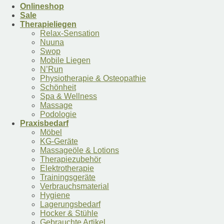
Onlineshop
Sale
Therapieliegen
Relax-Sensation
Nuuna
Swop
Mobile Liegen
N’Run
Physiotherapie & Osteopathie
Schönheit
Spa & Wellness
Massage
Podologie
Praxisbedarf
Möbel
KG-Geräte
Massageöle & Lotions
Therapiezubehör
Elektrotherapie
Trainingsgeräte
Verbrauchsmaterial
Hygiene
Lagerungsbedarf
Hocker & Stühle
Gebrauchte Artikel