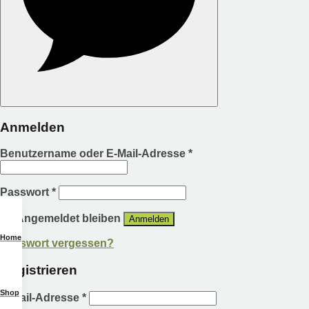
Anmelden
Benutzername oder E-Mail-Adresse
*
Passwort
*
Angemeldet bleiben
Anmelden
Home
Passwort vergessen?
Registrieren
Shop
E-Mail-Adresse
*