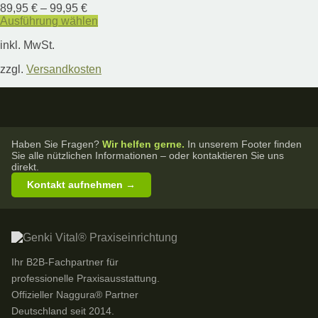
89,95
€
–
99,95
€
Ausführung wählen
Dieses
inkl. MwSt.
Produkt
weist
zzgl.
Versandkosten
mehrere
Varianten
auf.
Die
Optionen
können
Haben Sie Fragen?
Wir helfen gerne.
In unserem Footer finden
auf
Sie alle nützlichen Informationen – oder kontaktieren Sie uns
der
direkt.
Produktseite
Kontakt aufnehmen →
gewählt
werden
Ihr B2B-Fachpartner für
professionelle Praxisausstattung.
Offizieller Naggura® Partner
Deutschland seit 2014.