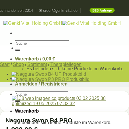
Skip
chhandel seit 2014
✉ order@genki-vital.de
B2B Anfrage
to
content
Suchen
nach:
Warenkorb /
0,00
€
Start
/
Shop
/
Sortiment
/
Therapieliegen
Es befinden sich keine Produkte im Warenkorb.
Anmelden / Registrieren
Suchen
nach:
Warenkorb
Naggura Swop B4 PRO
Es befinden sich keine Produkte im Warenkorb.