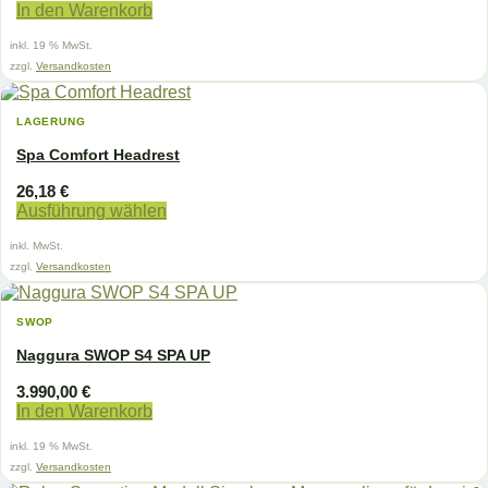
In den Warenkorb
inkl. 19 % MwSt.
zzgl.
Versandkosten
LAGERUNG
Spa Comfort Headrest
26,18
€
Ausführung wählen
Dieses
inkl. MwSt.
Produkt
weist
zzgl.
Versandkosten
mehrere
Varianten
SWOP
auf.
Die
Naggura SWOP S4 SPA UP
Optionen
können
3.990,00
€
auf
In den Warenkorb
der
Produktseite
inkl. 19 % MwSt.
gewählt
zzgl.
Versandkosten
werden