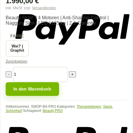
1.990,00
€
inkl. MwSt.
zzgl.
Versandkosten
Beauty-Stuhl ? 4 Motoren | Anti-Shaking Control |
Naggura Skin | LED | 165 kg | 2 J. Garantie
FARBE
Wei? |
Graphit
Zurücksetzen
Naggura
Swop
B4
PRO
In den Warenkorb
Menge
Artikelnummer:
SWOP-B4-PRO
Kategorien:
Therapieliegen
,
Swop
,
Schönheit
Schlagwort:
Beauty;PRO