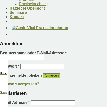
Praxiseinrichtung
Ratgeber Übersicht
Seminare
Kontakt
Anmelden
Benutzername oder E-Mail-Adresse
*
Passwort
*
Home
Angemeldet bleiben
Anmelden
Passwort vergessen?
Registrieren
Shop
E-Mail-Adresse
*