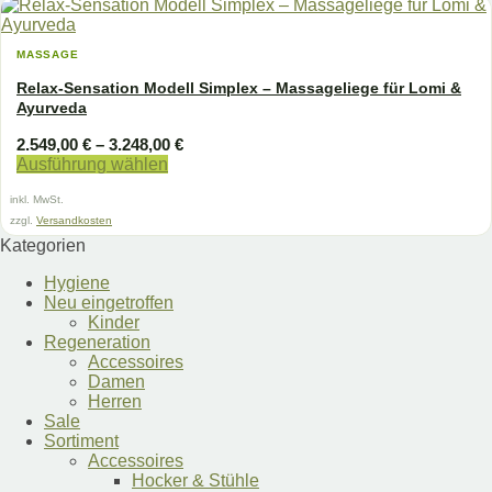
MASSAGE
Relax-Sensation Modell Simplex – Massageliege für Lomi &
Ayurveda
2.549,00
€
–
3.248,00
€
Ausführung wählen
Dieses
inkl. MwSt.
Produkt
weist
zzgl.
Versandkosten
mehrere
Kategorien
Varianten
auf.
Hygiene
Die
Neu eingetroffen
Optionen
Kinder
können
Regeneration
auf
Accessoires
der
Damen
Produktseite
Herren
gewählt
Sale
werden
Sortiment
Accessoires
Hocker & Stühle