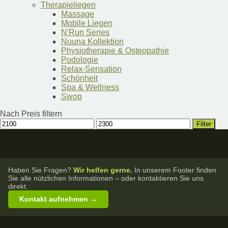
Therapieliegen
Massage
Mobile Liegen
N'Run Series
Nuuna Kollektion
Physiotherapie & Osteopathie
Podologie
Relax-Sensation
Schönheit
Spa & Wellness
Swop
Nach Preis filtern
Min.
Max.
Filter
Preis
Preis
Haben Sie Fragen?
Wir helfen gerne.
In unserem Footer finden
Sie alle nützlichen Informationen – oder kontaktieren Sie uns
direkt.
Kontakt aufnehmen →