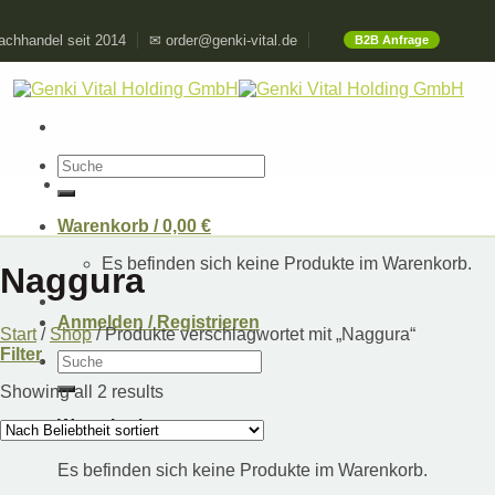
Skip
chhandel seit 2014
✉ order@genki-vital.de
B2B Anfrage
to
content
Suchen
nach:
Warenkorb /
0,00
€
Es befinden sich keine Produkte im Warenkorb.
Naggura
Anmelden / Registrieren
Start
/
Shop
/
Produkte verschlagwortet mit „Naggura“
Filter
Suchen
nach:
Showing all 2 results
Warenkorb
Es befinden sich keine Produkte im Warenkorb.