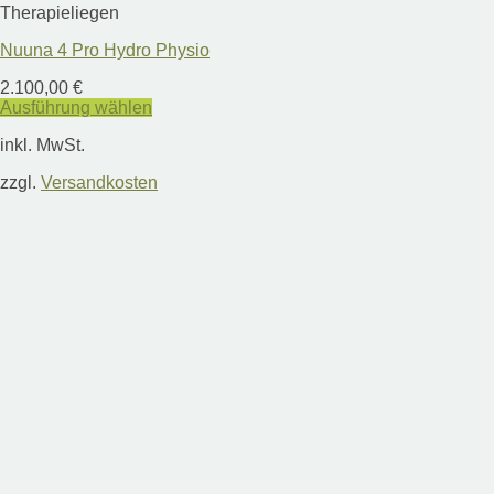
Therapieliegen
Nuuna 4 Pro Hydro Physio
2.100,00
€
Ausführung wählen
Dieses
inkl. MwSt.
Produkt
weist
zzgl.
Versandkosten
mehrere
Varianten
auf.
Die
Optionen
können
auf
der
Produktseite
gewählt
werden