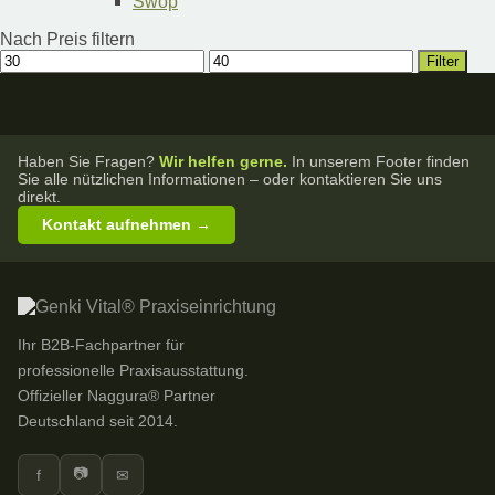
Swop
Nach Preis filtern
Min.
Max.
Filter
Preis
Preis
Haben Sie Fragen?
Wir helfen gerne.
In unserem Footer finden
Sie alle nützlichen Informationen – oder kontaktieren Sie uns
direkt.
Kontakt aufnehmen →
Ihr B2B-Fachpartner für
professionelle Praxisausstattung.
Offizieller Naggura® Partner
Deutschland seit 2014.
📷
f
✉