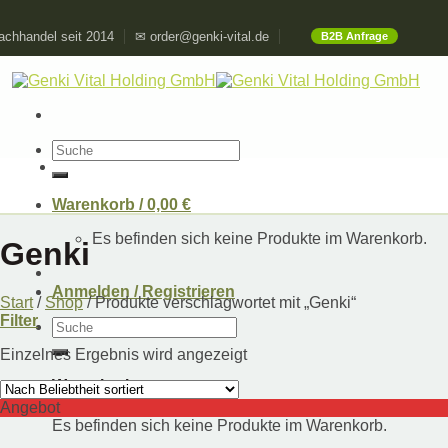
Skip
chhandel seit 2014
✉ order@genki-vital.de
B2B Anfrage
to
content
Suchen
nach:
Warenkorb /
0,00
€
Es befinden sich keine Produkte im Warenkorb.
Genki
Anmelden / Registrieren
Start
/
Shop
/
Produkte verschlagwortet mit „Genki“
Filter
Suchen
nach:
Einzelnes Ergebnis wird angezeigt
Warenkorb
Angebot
Es befinden sich keine Produkte im Warenkorb.