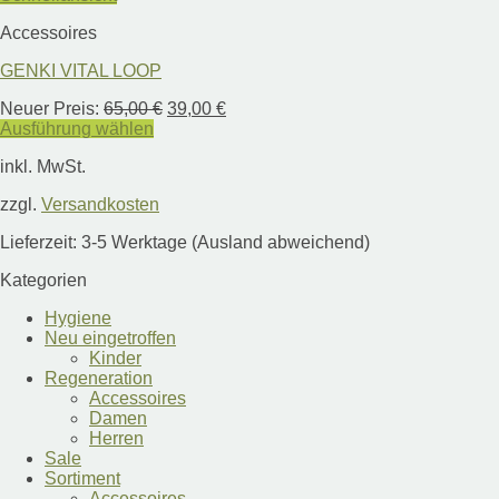
Accessoires
GENKI VITAL LOOP
Ursprünglicher
Aktueller
Neuer Preis:
65,00
€
39,00
€
Preis
Preis
Ausführung wählen
Dieses
war:
ist:
inkl. MwSt.
Produkt
65,00 €
39,00 €.
weist
zzgl.
Versandkosten
mehrere
Varianten
Lieferzeit:
3-5 Werktage (Ausland abweichend)
auf.
Die
Kategorien
Optionen
können
Hygiene
auf
Neu eingetroffen
der
Kinder
Produktseite
Regeneration
gewählt
Accessoires
werden
Damen
Herren
Sale
Sortiment
Accessoires