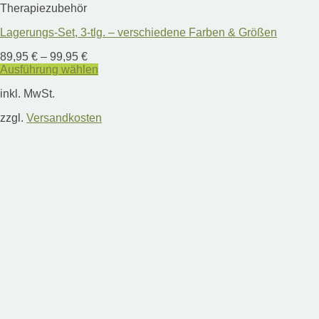
Therapiezubehör
Lagerungs-Set, 3-tlg. – verschiedene Farben & Größen
89,95
€
–
99,95
€
Ausführung wählen
Dieses
inkl. MwSt.
Produkt
weist
zzgl.
Versandkosten
mehrere
Varianten
auf.
Die
Optionen
können
auf
der
Produktseite
gewählt
werden