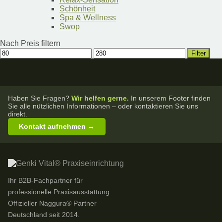
Schönheit
Spa & Wellness
Swop
Nach Preis filtern
Min.
Max.
Filter
Preis
Preis
Haben Sie Fragen?
Wir helfen gerne.
In unserem Footer finden
Sie alle nützlichen Informationen – oder kontaktieren Sie uns
direkt.
Kontakt aufnehmen →
Ihr B2B-Fachpartner für
professionelle Praxisausstattung.
Offizieller Naggura® Partner
Deutschland seit 2014.