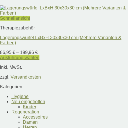
Schnellansicht
Therapiezubehör
Lagerungswürfel LxBxH 30x30x30 cm (Mehrere Varianten &
Farben)
86,95
€
–
199,96
€
Ausführung wählen
Dieses
inkl. MwSt.
Produkt
weist
zzgl.
Versandkosten
mehrere
Varianten
Kategorien
auf.
Die
Hygiene
Optionen
Neu eingetroffen
können
Kinder
auf
Regeneration
der
Accessoires
Produktseite
Damen
gewählt
Herren