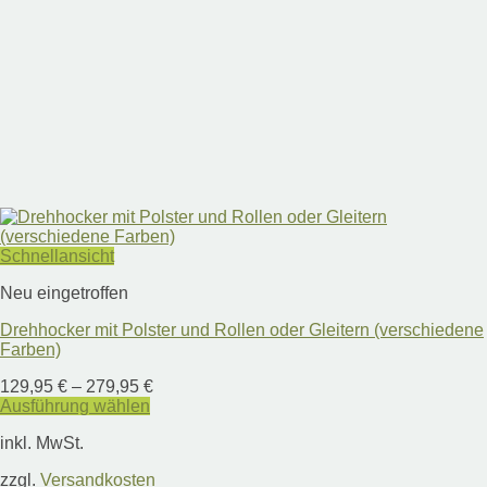
Schnellansicht
Neu eingetroffen
Drehhocker mit Polster und Rollen oder Gleitern (verschiedene
Farben)
129,95
€
–
279,95
€
Ausführung wählen
Dieses
inkl. MwSt.
Produkt
weist
zzgl.
Versandkosten
mehrere