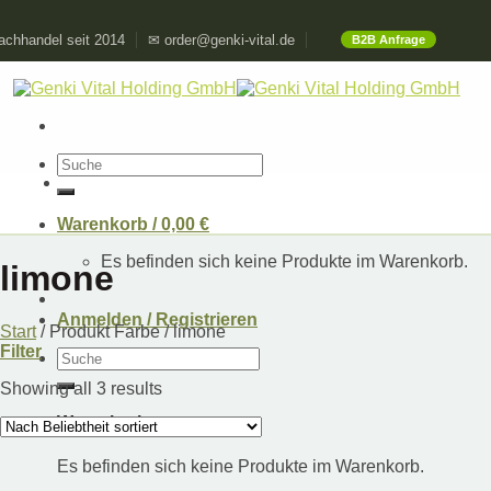
Skip
chhandel seit 2014
✉ order@genki-vital.de
B2B Anfrage
to
content
Suchen
nach:
Warenkorb /
0,00
€
Es befinden sich keine Produkte im Warenkorb.
limone
Anmelden / Registrieren
Start
/
Produkt Farbe
/
limone
Filter
Suchen
nach:
Showing all 3 results
Warenkorb
Es befinden sich keine Produkte im Warenkorb.