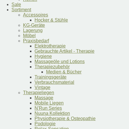
werden
Sale
Sortiment
Accessoires
Hocker & Stühle
KG-Geräte
Lagerung
Möbel
Praxisbedarf
Elektrotherapie
Gebrauchte Artikel - Therapie
Hygiene
Massageöle und Lotions
Therapiezubehör
Medien & Bücher
Trainingsgeräte
Verbrauchsmaterial
Vintage
Therapieliegen
Massage
Mobile Liegen
N'Run Series
Nuuna Kollektion
Physiotherapie & Osteopathie
Podologie
Relax-Sensation