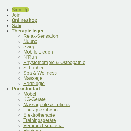
Sign Up
Join
Onlineshop
Sale
Therapieliegen
Relax-Sensation
Nuuna
Swop
Mobile Liegen
N’Run
Physiotherapie & Osteopathie
Schönheit
Spa & Wellness
Massage
Podologie
Praxisbedarf
Möbel
KG-Geräte
Massageöle & Lotions
Therapiezubehör
Elektrotherapie
Trainingsgeräte
Verbrauchsmaterial
Hygiene