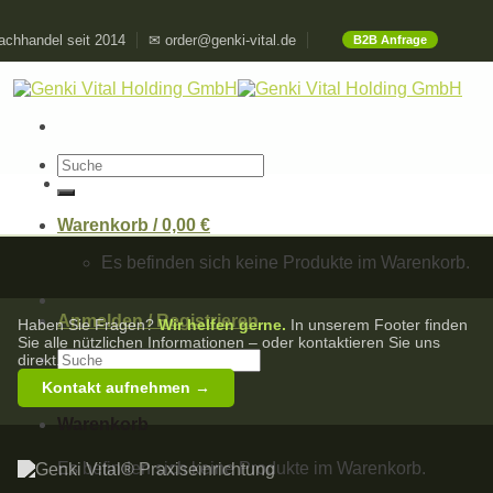
Skip
chhandel seit 2014
✉ order@genki-vital.de
B2B Anfrage
to
content
Suchen
nach:
Warenkorb /
0,00
€
Es befinden sich keine Produkte im Warenkorb.
Anmelden / Registrieren
Haben Sie Fragen?
Wir helfen gerne.
In unserem Footer finden
Sie alle nützlichen Informationen – oder kontaktieren Sie uns
Suchen
direkt.
nach:
Kontakt aufnehmen →
Warenkorb
Es befinden sich keine Produkte im Warenkorb.