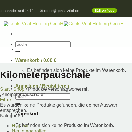
Skip
chhandel seit 2014
✉ order@genki-vital.de
B2B Anfrage
to
content
Suchen
nach:
Warenkorb /
0,00
€
Es befinden sich keine Produkte im Warenkorb.
Kilometerpauschale
Anmelden / Registrieren
Start
/
Shop
/
Produkte verschlagwortet mit
„Kilometerpauschale“
Suchen
Filter
nach:
Es wurden keine Produkte gefunden, die deiner Auswahl
entsprechen.
Warenkorb
Kategorien
Es befinden sich keine Produkte im Warenkorb.
Hygiene
Neu eingetroffen