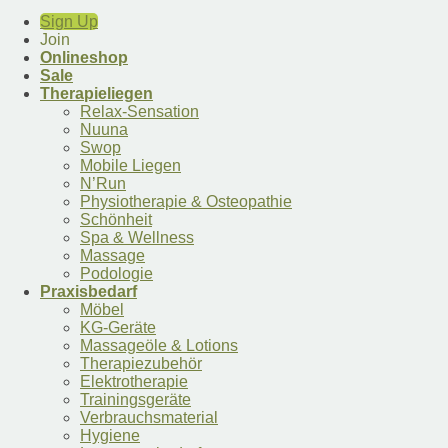
Sign Up
Join
Onlineshop
Sale
Therapieliegen
Relax-Sensation
Nuuna
Swop
Mobile Liegen
N’Run
Physiotherapie & Osteopathie
Schönheit
Spa & Wellness
Massage
Podologie
Praxisbedarf
Möbel
KG-Geräte
Massageöle & Lotions
Therapiezubehör
Elektrotherapie
Trainingsgeräte
Verbrauchsmaterial
Hygiene