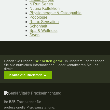
N'Run Series
Nuuna Kollektion
Physiotherapie & Osteopathie
Podologie
Relax-Sensation
Schönheit
Spa & Wellness
Swop
Haben Sie Fragen?
Wir helfen gerne.
In unserem Footer finden
Sie alle nützlichen Informationen – oder kontaktieren Sie uns
direkt.
Kontakt aufnehmen →
Ihr B2B-Fachpartner für
professionelle Praxisausstattung.