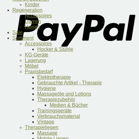
Kinder
Regeneration
Accessoires
Damen
Herren
Sale
Sortiment
Accessoires
Hocker & Stühle
KG-Geräte
Lagerung
Möbel
Praxisbedarf
Elektrotherapie
Gebrauchte Artikel - Therapie
Hygiene
Massageöle und Lotions
Therapiezubehör
Medien & Bücher
Trainingsgeräte
Verbrauchsmaterial
Vintage
Therapieliegen
Massage
Mobile Liegen