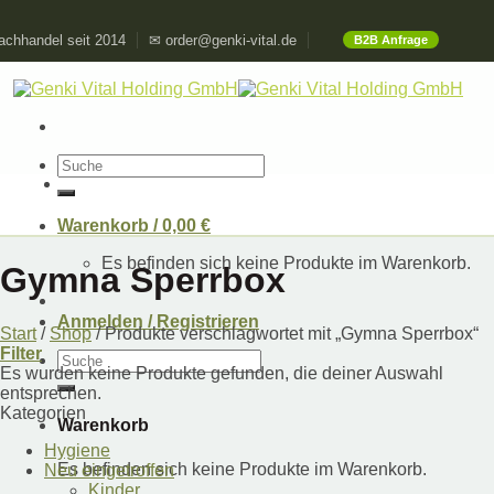
Skip
chhandel seit 2014
✉ order@genki-vital.de
B2B Anfrage
to
content
Suchen
nach:
Warenkorb /
0,00
€
Es befinden sich keine Produkte im Warenkorb.
Gymna Sperrbox
Anmelden / Registrieren
Start
/
Shop
/
Produkte verschlagwortet mit „Gymna Sperrbox“
Filter
Suchen
Es wurden keine Produkte gefunden, die deiner Auswahl
nach:
entsprechen.
Kategorien
Warenkorb
Hygiene
Es befinden sich keine Produkte im Warenkorb.
Neu eingetroffen
Kinder