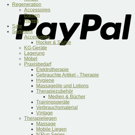
Regeneration
Accessoires
Damen
Herren
Sale
Sortiment
Accessoires
Hocker & Stühle
KG-Geräte
Lagerung
Möbel
Praxisbedarf
Elektrotherapie
Gebrauchte Artikel - Therapie
Hygiene
Massageöle und Lotions
Therapiezubehör
Medien & Bücher
Trainingsgeräte
Verbrauchsmaterial
Vintage
Therapieliegen
Massage
Mobile Liegen
N'Run Series