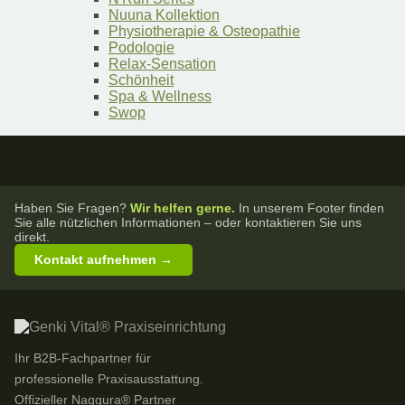
Nuuna Kollektion
Physiotherapie & Osteopathie
Podologie
Relax-Sensation
Schönheit
Spa & Wellness
Swop
Haben Sie Fragen?
Wir helfen gerne.
In unserem Footer finden
Sie alle nützlichen Informationen – oder kontaktieren Sie uns
direkt.
Kontakt aufnehmen →
Ihr B2B-Fachpartner für
professionelle Praxisausstattung.
Offizieller Naggura® Partner