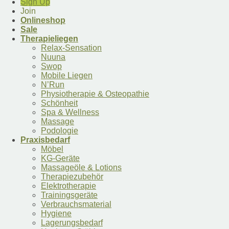
Sign Up
Join
Onlineshop
Sale
Therapieliegen
Relax-Sensation
Nuuna
Swop
Mobile Liegen
N’Run
Physiotherapie & Osteopathie
Schönheit
Spa & Wellness
Massage
Podologie
Praxisbedarf
Möbel
KG-Geräte
Massageöle & Lotions
Therapiezubehör
Elektrotherapie
Trainingsgeräte
Verbrauchsmaterial
Hygiene
Lagerungsbedarf