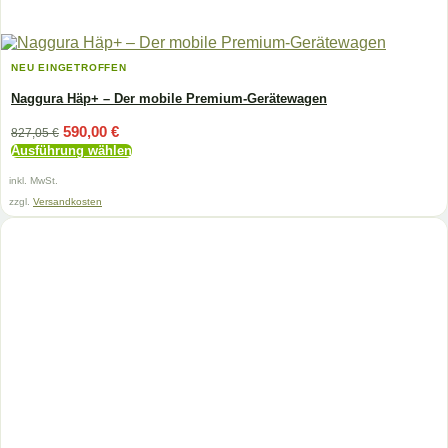
NEU EINGETROFFEN
Naggura Häp+ – Der mobile Premium-Gerätewagen
Ursprünglicher
Aktueller
590,00
€
827,05
€
Preis
Preis
Ausführung wählen
war:
ist:
Dieses
827,05 €
590,00 €.
inkl. MwSt.
Produkt
weist
zzgl.
Versandkosten
mehrere
Varianten
auf.
Die
Optionen
können
auf
der
Produktseite
gewählt
werden