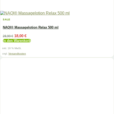
SALE
NAQI® Massagelotion Relax 500 ml
Ursprünglicher
Aktueller
18,00
€
28,99
€
Preis
Preis
In den Warenkorb
war:
ist:
28,99 €
18,00 €.
inkl. 19 % MwSt.
zzgl.
Versandkosten