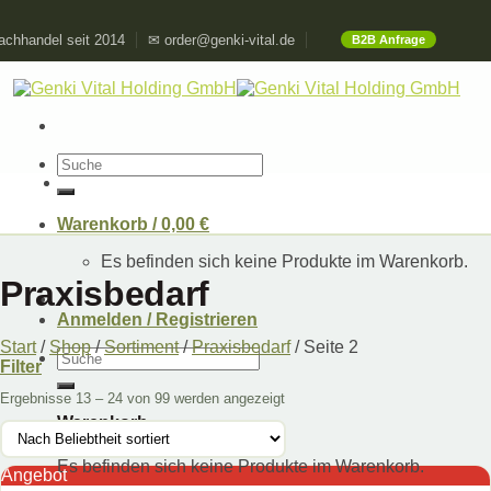
Skip
chhandel seit 2014
✉ order@genki-vital.de
B2B Anfrage
to
content
Suchen
nach:
Warenkorb /
0,00
€
Es befinden sich keine Produkte im Warenkorb.
Praxisbedarf
Anmelden / Registrieren
Start
/
Shop
/
Sortiment
/
Praxisbedarf
/
Seite 2
Suchen
Filter
nach:
Ergebnisse 13 – 24 von 99 werden angezeigt
Warenkorb
Es befinden sich keine Produkte im Warenkorb.
Angebot