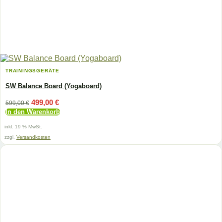
TRAININGSGERÄTE
SW Balance Board (Yogaboard)
Ursprünglicher
Aktueller
499,00
€
599,00
€
Preis
Preis
In den Warenkorb
war:
ist:
599,00 €
499,00 €.
inkl. 19 % MwSt.
zzgl.
Versandkosten