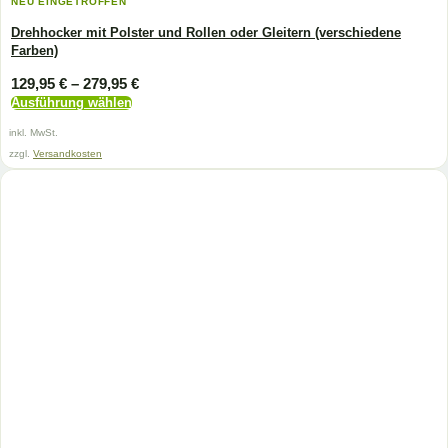
NEU EINGETROFFEN
Drehhocker mit Polster und Rollen oder Gleitern (verschiedene
Farben)
129,95
€
–
279,95
€
Ausführung wählen
Dieses
inkl. MwSt.
Produkt
weist
zzgl.
Versandkosten
mehrere
Varianten
auf.
Die
Optionen
können
auf
der
Produktseite
gewählt
werden