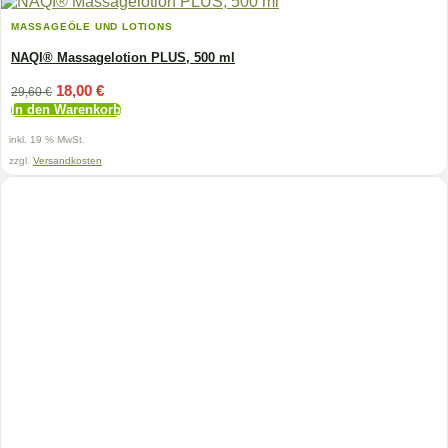
MASSAGEÖLE UND LOTIONS
NAQI® Massagelotion PLUS, 500 ml
Ursprünglicher
Aktueller
18,00
€
29,60
€
Preis
Preis
In den Warenkorb
war:
ist:
29,60 €
18,00 €.
inkl. 19 % MwSt.
zzgl.
Versandkosten