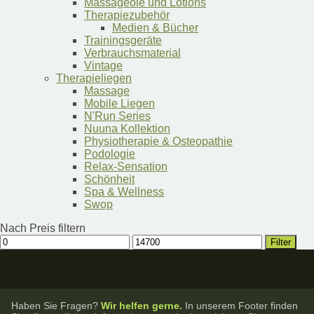
Massageöle und Lotions
Therapiezubehör
Medien & Bücher
Trainingsgeräte
Verbrauchsmaterial
Vintage
Therapieliegen
Massage
Mobile Liegen
N'Run Series
Nuuna Kollektion
Physiotherapie & Osteopathie
Podologie
Relax-Sensation
Schönheit
Spa & Wellness
Swop
Nach Preis filtern
Min.
Max.
Filter
Preis
Preis
Haben Sie Fragen?
Wir helfen gerne.
In unserem Footer finden