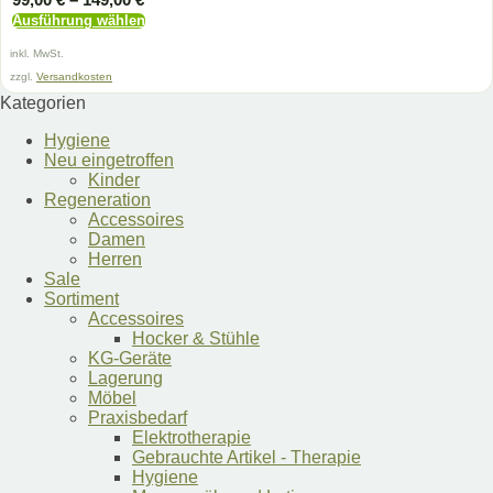
99,00
€
–
149,00
€
Ausführung wählen
Dieses
inkl. MwSt.
Produkt
weist
zzgl.
Versandkosten
mehrere
Kategorien
Varianten
auf.
Hygiene
Die
Neu eingetroffen
Optionen
Kinder
können
Regeneration
auf
Accessoires
der
Damen
Produktseite
Herren
gewählt
Sale
werden
Sortiment
Accessoires
Hocker & Stühle
KG-Geräte
Lagerung
Möbel
Praxisbedarf
Elektrotherapie
Gebrauchte Artikel - Therapie
Hygiene