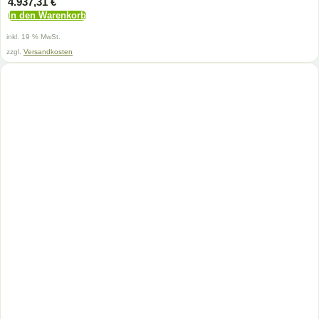
4.937,31
€
In den Warenkorb
inkl. 19 % MwSt.
zzgl.
Versandkosten