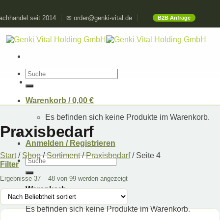
Skip
chhandel seit 2014
✉ order@genki-vital.de
B2B Anfrage
to
content
Suchen
nach:
Warenkorb /
0,00
€
Es befinden sich keine Produkte im Warenkorb.
Praxisbedarf
Anmelden / Registrieren
Start
/
Shop
/
Sortiment
/
Praxisbedarf
/
Seite 4
Suchen
Filter
nach:
Ergebnisse 37 – 48 von 99 werden angezeigt
Warenkorb
Es befinden sich keine Produkte im Warenkorb.