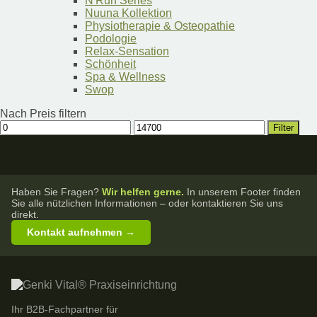
N'Run Series
Nuuna Kollektion
Physiotherapie & Osteopathie
Podologie
Relax-Sensation
Schönheit
Spa & Wellness
Swop
Nach Preis filtern
Min.
Max.
Filter
Preis
Preis
Haben Sie Fragen?
Wir helfen gerne.
In unserem Footer finden
Sie alle nützlichen Informationen – oder kontaktieren Sie uns
direkt.
Kontakt aufnehmen →
Ihr B2B-Fachpartner für