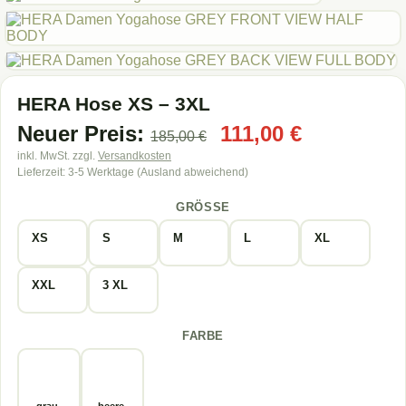
HERA Hose XS – 3XL
Ursprünglicher
Aktueller
Neuer Preis:
111,00
€
185,00
€
Preis
Preis
inkl. MwSt.
zzgl.
Versandkosten
Lieferzeit:
3-5 Werktage (Ausland abweichend)
war:
ist:
185,00 €
111,00 €.
GRÖSSE
XS
S
M
L
XL
XXL
3 XL
FARBE
grau-
beere-