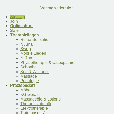
Vertrag widerrufen
Sign Up
Join
Onlineshop
Sale
Therapieliegen
Relax-Sensation
Nuuna
Swop
Mobile Liegen
N’Run
Physiotherapie & Osteopathie
Schönheit
Spa & Wellness
Massage
Podologie
Praxisbedarf
Möbel
KG-Geräte
Massageöle & Lotions
Therapiezubehör
Elektrotherapie
Trainingsgeräte