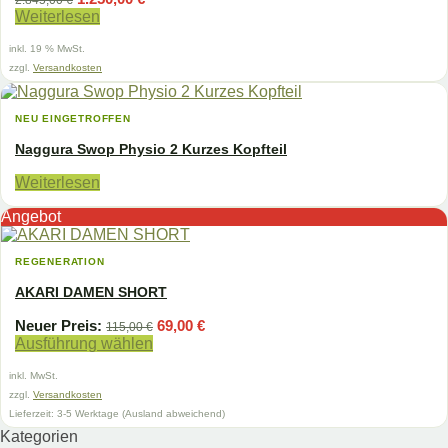
2.845,00
€
Preis
Preis
Weiterlesen
war:
ist:
2.845,00 €
1.250,00 €.
inkl. 19 % MwSt.
zzgl.
Versandkosten
NEU EINGETROFFEN
Naggura Swop Physio 2 Kurzes Kopfteil
Weiterlesen
Angebot
REGENERATION
AKARI DAMEN SHORT
Ursprünglicher
Aktueller
Neuer Preis:
69,00
€
115,00
€
Preis
Preis
Ausführung wählen
war:
ist:
Dieses
115,00 €
69,00 €.
inkl. MwSt.
Produkt
weist
zzgl.
Versandkosten
mehrere
Lieferzeit:
3-5 Werktage (Ausland abweichend)
Varianten
Kategorien