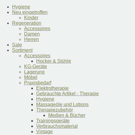
auf.
Die
Hygiene
Optionen
Neu eingetroffen
können
Kinder
auf
Regeneration
der
Accessoires
Produktseite
Damen
gewählt
Herren
werden
Sale
Sortiment
Accessoires
Hocker & Stühle
KG-Geräte
Lagerung
Möbel
Praxisbedarf
Elektrotherapie
Gebrauchte Artikel - Therapie
Hygiene
Massageöle und Lotions
Therapiezubehör
Medien & Bücher
Trainingsgeräte
Verbrauchsmaterial
Vintage