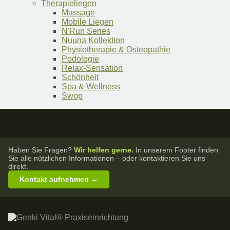
Therapieliegen
Massage
Mobile Liegen
N'Run Series
Nuuna Kollektion
Physiotherapie & Osteopathie
Podologie
Relax-Sensation
Schönheit
Spa & Wellness
Swop
Haben Sie Fragen?
Wir helfen gerne.
In unserem Footer finden
Sie alle nützlichen Informationen – oder kontaktieren Sie uns
direkt.
Kontakt aufnehmen →