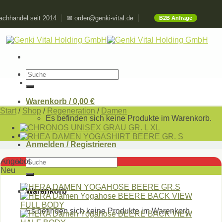
Skip
chhandel seit 2014
✉ order@genki-vital.de
B2B Anfrage
to
content
Suchen
nach:
Warenkorb /
0,00
€
Start
/
Shop
/
Regeneration
/
Damen
Es befinden sich keine Produkte im Warenkorb.
Anmelden / Registrieren
Suchen
Angebot
nach:
Neu
Warenkorb
Es befinden sich keine Produkte im Warenkorb.