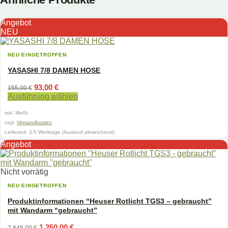
Angebot
NEU
NEU EINGETROFFEN
YASASHI 7/8 DAMEN HOSE
Ursprünglicher
Aktueller
93,00
€
155,00
€
Preis
Preis
Ausführung wählen
war:
ist:
Dieses
155,00 €
93,00 €.
inkl. MwSt.
Produkt
weist
zzgl.
Versandkosten
mehrere
Lieferzeit:
3-5 Werktage (Ausland abweichend)
Varianten
Angebot
auf.
Die
Optionen
Nicht vorrätig
können
NEU EINGETROFFEN
auf
der
Produktinformationen “Heuser Rotlicht TGS3 – gebraucht”
Produktseite
mit Wandarm “gebraucht”
gewählt
werden
Ursprünglicher
Aktueller
1.250,00
€