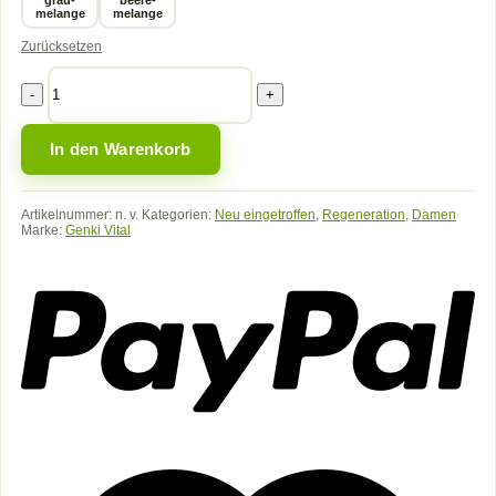
melange
melange
Zurücksetzen
HERA
Hose
XS
-
In den Warenkorb
3XL
Menge
Artikelnummer:
n. v.
Kategorien:
Neu eingetroffen
,
Regeneration
,
Damen
Marke:
Genki Vital