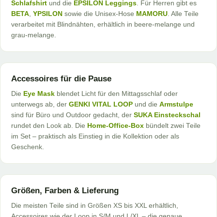
Produktseite
Schlafshirt
und die
EPSILON Leggings
. Für Herren gibt es
gewählt
BETA
,
YPSILON
sowie die Unisex-Hose
MAMORU
. Alle Teile
werden
verarbeitet mit Blindnähten, erhältlich in beere-melange und
grau-melange.
Accessoires für die Pause
Die
Eye Mask
blendet Licht für den Mittagsschlaf oder
unterwegs ab, der
GENKI VITAL LOOP
und die
Armstulpe
sind für Büro und Outdoor gedacht, der
SUKA Einsteckschal
rundet den Look ab. Die
Home-Office-Box
bündelt zwei Teile
im Set – praktisch als Einstieg in die Kollektion oder als
Geschenk.
Größen, Farben & Lieferung
Die meisten Teile sind in Größen XS bis XXL erhältlich,
Accessoires wie der Loop in S/M und L/XL – die genaue