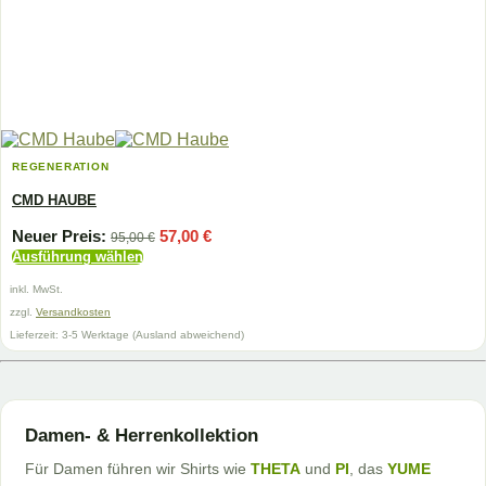
REGENERATION
CMD HAUBE
Ursprünglicher
Aktueller
Neuer Preis:
57,00
€
95,00
€
Preis
Preis
Ausführung wählen
war:
ist:
Dieses
95,00 €
57,00 €.
inkl. MwSt.
Produkt
weist
zzgl.
Versandkosten
mehrere
Lieferzeit:
3-5 Werktage (Ausland abweichend)
Varianten
auf.
Die
Optionen
können
Damen- & Herrenkollektion
auf
der
Für Damen führen wir Shirts wie
THETA
und
PI
, das
YUME