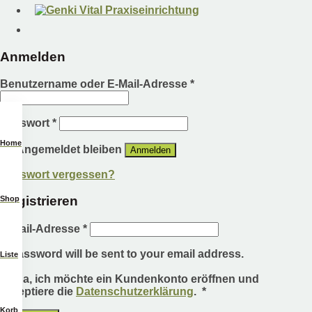
Anmelden
Benutzername oder E-Mail-Adresse
*
Passwort
*
Home
Angemeldet bleiben
Anmelden
Passwort vergessen?
Registrieren
Shop
E-Mail-Adresse
*
A password will be sent to your email address.
Liste
Ja, ich möchte ein Kundenkonto eröffnen und
Erforderlich
akzeptiere die
Datenschutzerklärung
.
*
Korb