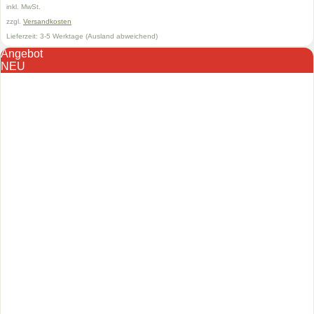
115,00 €
69,00 €.
inkl. MwSt.
Produkt
weist
zzgl.
Versandkosten
mehrere
Lieferzeit:
3-5 Werktage (Ausland abweichend)
Varianten
Angebot
auf.
NEU
Die
Optionen
können
auf
der
Produktseite
gewählt
werden