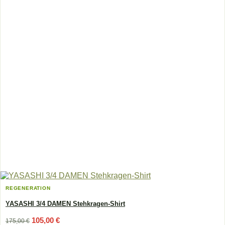
gewählt
werden
REGENERATION
YASASHI 3/4 DAMEN Stehkragen-Shirt
Ursprünglicher
Aktueller
105,00
€
175,00
€