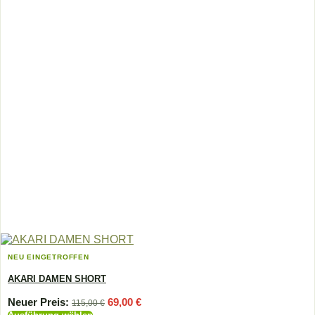
gewählt
werden
NEU EINGETROFFEN
AKARI DAMEN SHORT
Ursprünglicher
Aktueller
Neuer Preis:
69,00
€
115,00
€
Preis
Preis