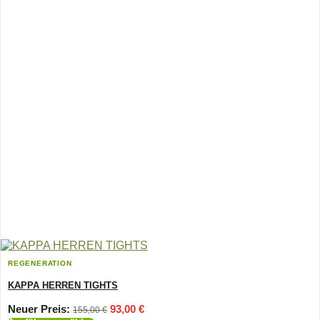
REGENERATION
KAPPA HERREN TIGHTS
Ursprünglicher
Aktueller
Neuer Preis:
93,00
€
155,00
€
Preis
Preis