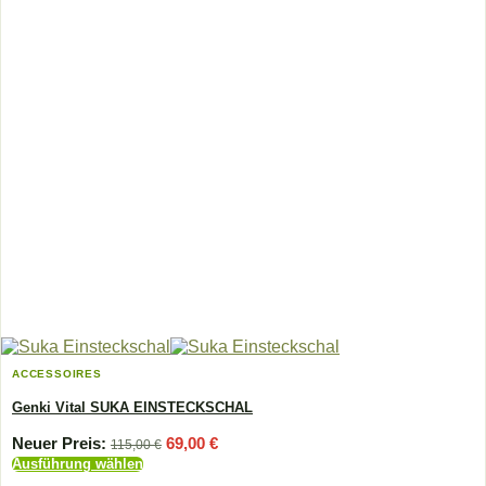
ACCESSOIRES
Genki Vital SUKA EINSTECKSCHAL
Ursprünglicher
Aktueller
Neuer Preis:
69,00
€
115,00
€
Preis
Preis
Ausführung wählen
war:
ist:
Dieses