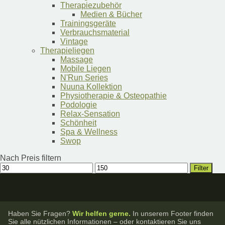
Therapiezubehör
Medien & Bücher
Trainingsgeräte
Verbrauchsmaterial
Vintage
Therapieliegen
Massage
Mobile Liegen
N'Run Series
Nuuna Kollektion
Physiotherapie & Osteopathie
Podologie
Relax-Sensation
Schönheit
Spa & Wellness
Swop
Nach Preis filtern
Min.
Max.
Filter
Preis
Preis
Haben Sie Fragen?
Wir helfen gerne.
In unserem Footer finden
Sie alle nützlichen Informationen – oder kontaktieren Sie uns