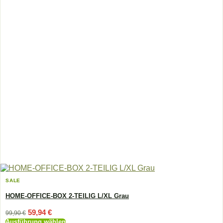
gewählt
werden
SALE
HOME-OFFICE-BOX 2-TEILIG L/XL Grau
Ursprünglicher
Aktueller
59,94
€
99,90
€
Preis
Preis
Ausführung wählen